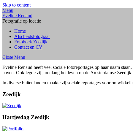
Skip to content
Menu
Eveline Renaud
Fotografie op locatie
Home
Afscheidsfotograaf
Fotoboek Zeedijk
Contact en CV
Close Menu
Eveline Renaud heeft veel sociale fotoreportages op haar naam staan,
haven. Ook legde zij jarenlang het leven op de Amsterdamse Zeedijk 
In diverse buitenlanden maakte zij sociale reportages voor ontwikkel
Zeedijk
Hartjesdag Zeedijk